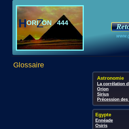
H
Z
ORI ON 444
Ret
www.g
Glossaire
Astronomie
La corrélation 
Orion
Sirius
Précession des
Egypte
Ennéade
Osiris